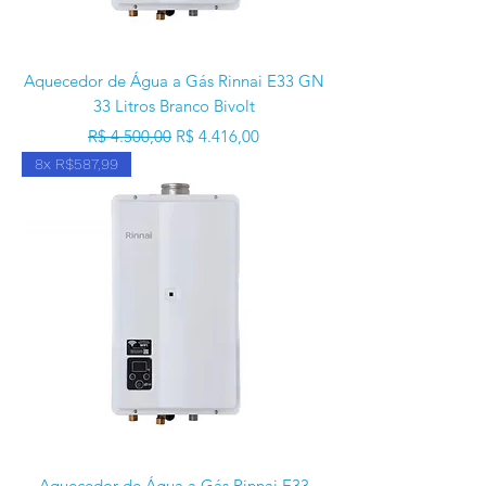
Aquecedor de Água a Gás Rinnai E33 GN
33 Litros Branco Bivolt
Preço normal
Preço promocional
R$ 4.500,00
R$ 4.416,00
8x R$587,99
Aquecedor de Água a Gás Rinnai E33