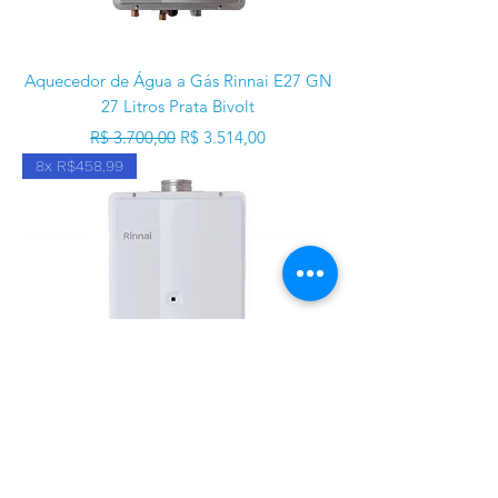
Aquecedor de Água a Gás Rinnai E27 GN
27 Litros Prata Bivolt
Preço normal
Preço promocional
R$ 3.700,00
R$ 3.514,00
8x R$458,99
Aquecedor de Água a Gás Rinnai E27 GN