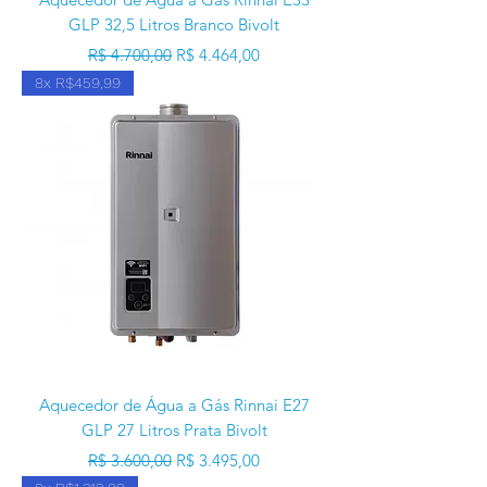
GLP 32,5 Litros Branco Bivolt
Preço normal
Preço promocional
R$ 4.700,00
R$ 4.464,00
8x R$459,99
Aquecedor de Água a Gás Rinnai E27
GLP 27 Litros Prata Bivolt
Preço normal
Preço promocional
R$ 3.600,00
R$ 3.495,00