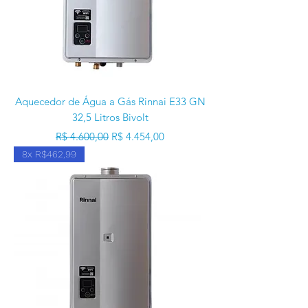
Aquecedor de Água a Gás Rinnai E33 GN
32,5 Litros Bivolt
Preço normal
Preço promocional
R$ 4.600,00
R$ 4.454,00
8x R$462,99