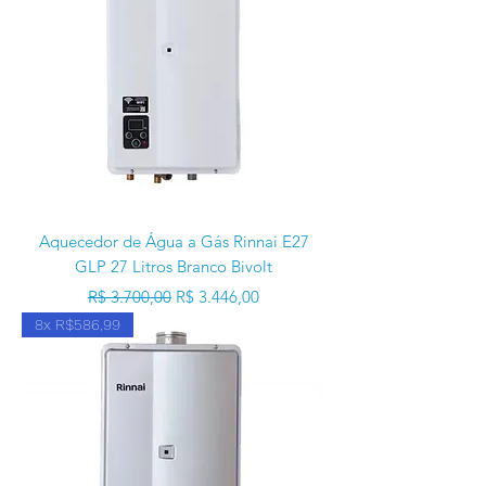
Aquecedor de Água a Gás Rinnai E27
GLP 27 Litros Branco Bivolt
Preço normal
Preço promocional
R$ 3.700,00
R$ 3.446,00
8x R$586,99