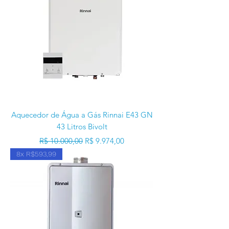
Aquecedor de Água a Gás Rinnai E43 GN
43 Litros Bivolt
Preço normal
Preço promocional
R$ 10.000,00
R$ 9.974,00
8x R$593,99