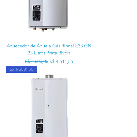
Aquecedor de Água a Gás Rinnai E33 GN
33 Litros Prata Bivolt
Preço normal
Preço promocional
R$ 4.600,00
R$ 4.511,55
8X R$581,50