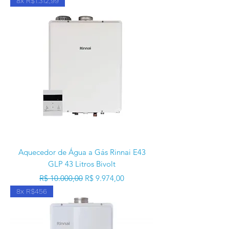
8x R$1.312,99
Aquecedor de Água a Gás Rinnai E43
GLP 43 Litros Bivolt
Preço normal
Preço promocional
R$ 10.000,00
R$ 9.974,00
8x R$456