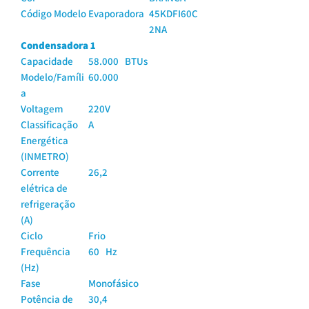
Código Modelo Evaporadora
45KDFI60C
2NA
Condensadora 1
Capacidade
58.000 BTUs
Modelo/Famíli
60.000
a
Voltagem
220V
Classificação
A
Energética
(INMETRO)
Corrente
26,2
elétrica de
refrigeração
(A)
Ciclo
Frio
Frequência
60 Hz
(Hz)
Fase
Monofásico
Potência de
30,4