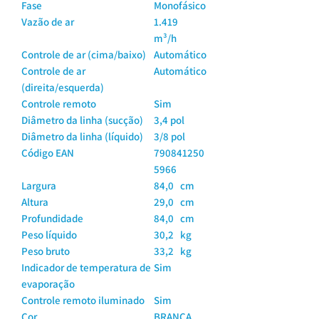
Fase
Monofásico
Vazão de ar
1.419
m³/h
Controle de ar (cima/baixo)
Automático
Controle de ar
Automático
(direita/esquerda)
Controle remoto
Sim
Diâmetro da linha (sucção)
3,4 pol
Diâmetro da linha (líquido)
3/8 pol
Código EAN
790841250
5966
Largura
84,0 cm
Altura
29,0 cm
Profundidade
84,0 cm
Peso líquido
30,2 kg
Peso bruto
33,2 kg
Indicador de temperatura de
Sim
evaporação
Controle remoto iluminado
Sim
Cor
BRANCA