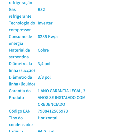
refrigeração
Gás
R32
refrigerante
Tecnologia do
Inverter
compressor
Consumo de
6285 Kw/a
energia
Material da
Cobre
serpentina
Diâmetro da
3,4 pol
linha (sucção)
Diâmetro da
3/8 pol
linha (líquido)
Garantia do
1 ANO GARANTIA LEGAL, 3
Produto
ANOS SE INSTALADO COM
CREDENCIADO
Código EAN
7908412505973
Tipo do
Horizontal
condensador
Largura
94,0 cm