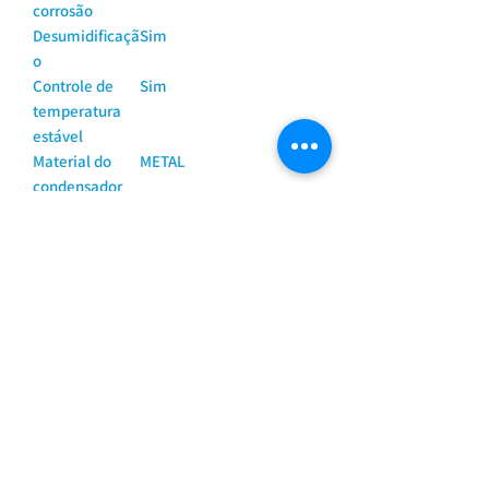
corrosão
Desumidificaçã
Sim
o
Controle de
Sim
temperatura
estável
Material do
METAL
condensador
Capacidade
58.000 BTUs
(mínima,
nominal,
máxima)
Cor
BRANCA
Alimentação
Condensadora
de energia
Marca
Elgin
Código Modelo
45KDFE60C2CA
Condensadora
Temperatura
16 A 32 Cº
Min/Máx