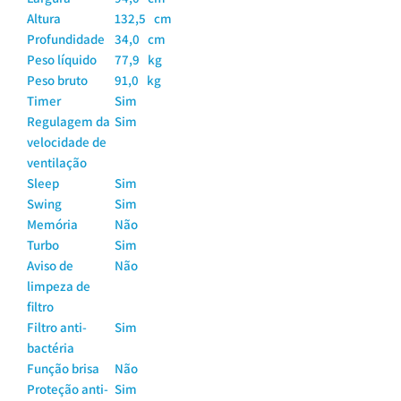
Altura
132,5 cm
Profundidade
34,0 cm
Peso líquido
77,9 kg
Peso bruto
91,0 kg
Timer
Sim
Regulagem da
Sim
velocidade de
ventilação
Sleep
Sim
Swing
Sim
Memória
Não
Turbo
Sim
Aviso de
Não
limpeza de
filtro
Filtro anti-
Sim
bactéria
Função brisa
Não
Proteção anti-
Sim