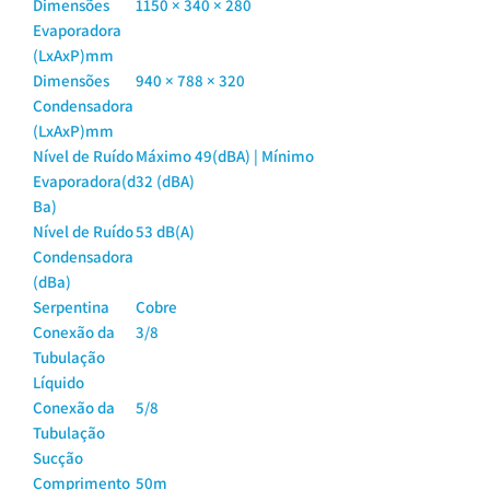
Dimensões
1150 × 340 × 280
Evaporadora
(LxAxP)mm
Dimensões
940 × 788 × 320
Condensadora
(LxAxP)mm
Nível de Ruído
Máximo 49(dBA) | Mínimo
Evaporadora(d
32 (dBA)
Ba)
Nível de Ruído
53 dB(A)
Condensadora
(dBa)
Serpentina
Cobre
Conexão da
3/8
Tubulação
Líquido
Conexão da
5/8
Tubulação
Sucção
Comprimento
50m