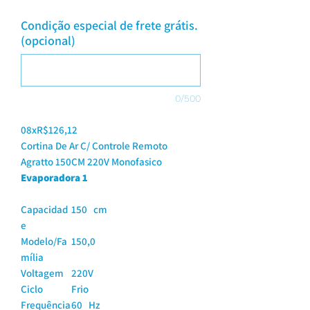
Condição especial de frete grátis.
(opcional)
0/500
08xR$126,12
Cortina De Ar C/ Controle Remoto
Agratto 150CM 220V Monofasico
Evaporadora 1
Capacidad
150 cm
e
Modelo/Fa
150,0
mília
Voltagem
220V
Ciclo
Frio
Frequência
60 Hz