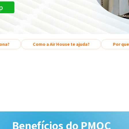
p
ona?
Como a Air House te ajuda?
Por que
Benefícios do PMOC