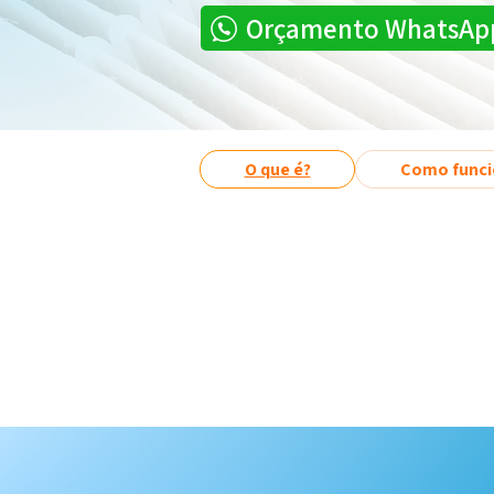
Orçamento WhatsAp
O que é?
Como funci