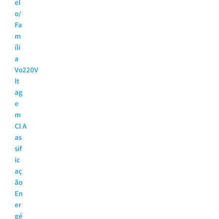
el
o/
Fa
m
íli
a
Vo
220V
lt
ag
e
m
Cl
A
as
sif
ic
aç
ão
En
er
gé