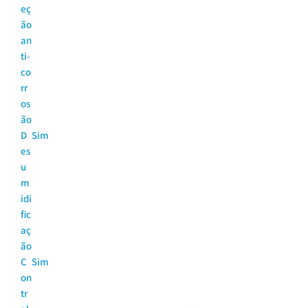
eç
ão
an
ti-
co
rr
os
ão
D
Sim
es
u
m
idi
fic
aç
ão
C
Sim
on
tr