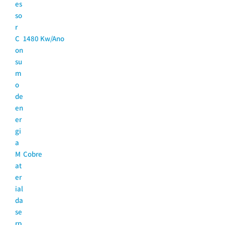
es
so
r
C
1480 Kw/Ano
on
su
m
o
de
en
er
gi
a
M
Cobre
at
er
ial
da
se
rp