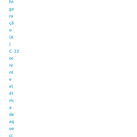
fri
ge
ra
çã
o
(A
)
C
23
or
re
nt
e
el
ét
ric
a
de
aq
ue
ci