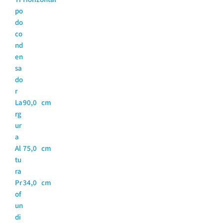
po
do
co
nd
en
sa
do
r
La
90,0 cm
rg
ur
a
Al
75,0 cm
tu
ra
Pr
34,0 cm
of
un
di