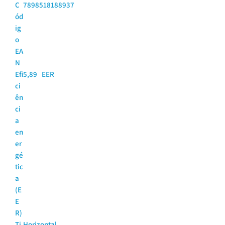
C
7898518188937
ód
ig
o
EA
N
Efi
5,89 EER
ci
ên
ci
a
en
er
gé
tic
a
(E
E
R)
Ti
Horizontal