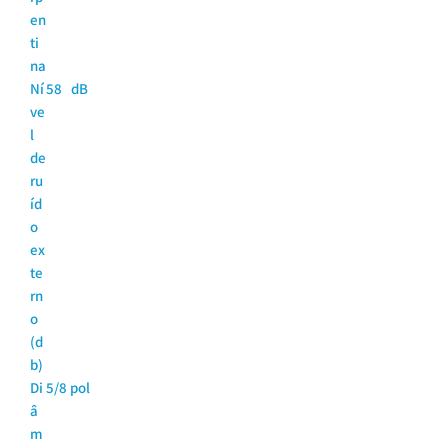
en
ti
na
Ní
58 dB
ve
l
de
ru
íd
o
ex
te
rn
o
(d
b)
Di
5/8 pol
â
m