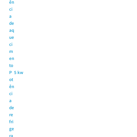
ên
ci
a
de
aq
ue
ci
m
en
to
P
5 kw
ot
ên
ci
a
de
re
fri
ge
ra