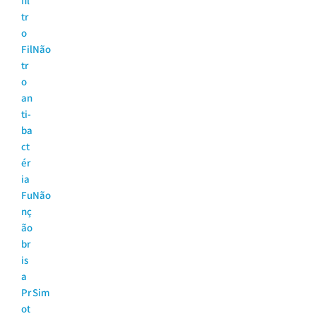
fil
tr
o
Fil
Não
tr
o
an
ti-
ba
ct
ér
ia
Fu
Não
nç
ão
br
is
a
Pr
Sim
ot