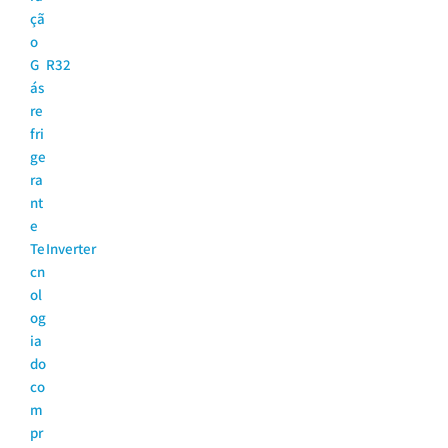
çã
o
G
R32
ás
re
fri
ge
ra
nt
e
Te
Inverter
cn
ol
og
ia
do
co
m
pr