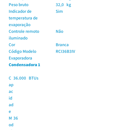
Peso bruto
32,0 kg
Indicador de
Sim
temperatura de
evaporação
Controle remoto
Não
iluminado
Cor
Branca
Código Modelo
RCI36B3IV
Evaporadora
Condensadora 1
C
36.000 BTUs
ap
ac
id
ad
e
M
36
od