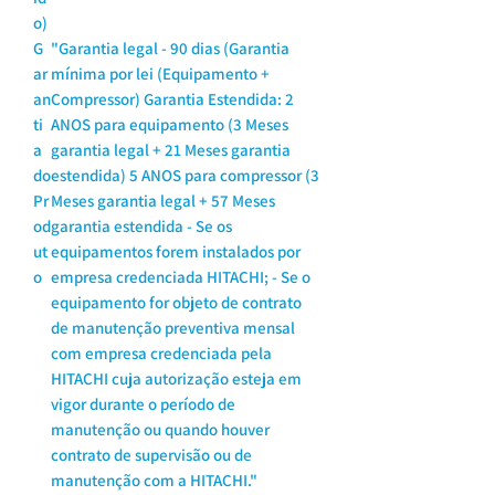
o)
G
"Garantia legal - 90 dias (Garantia
ar
mínima por lei (Equipamento +
an
Compressor) Garantia Estendida: 2
ti
ANOS para equipamento (3 Meses
a
garantia legal + 21 Meses garantia
do
estendida) 5 ANOS para compressor (3
Pr
Meses garantia legal + 57 Meses
od
garantia estendida - Se os
ut
equipamentos forem instalados por
o
empresa credenciada HITACHI; - Se o
equipamento for objeto de contrato
de manutenção preventiva mensal
com empresa credenciada pela
HITACHI cuja autorização esteja em
vigor durante o período de
manutenção ou quando houver
contrato de supervisão ou de
manutenção com a HITACHI."