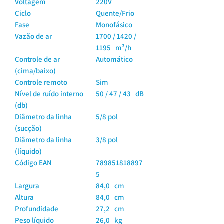
Voltagem
220V
Ciclo
Quente/Frio
Fase
Monofásico
Vazão de ar
1700 / 1420 /
1195 m³/h
Controle de ar
Automático
(cima/baixo)
Controle remoto
Sim
Nível de ruído interno
50 / 47 / 43 dB
(db)
Diâmetro da linha
5/8 pol
(sucção)
Diâmetro da linha
3/8 pol
(líquido)
Código EAN
789851818897
5
Largura
84,0 cm
Altura
84,0 cm
Profundidade
27,2 cm
Peso líquido
26,0 kg