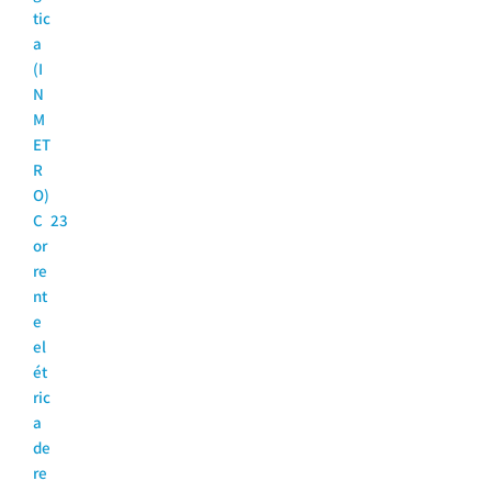
tic
a
(I
N
M
ET
R
O)
C
23
or
re
nt
e
el
ét
ric
a
de
re