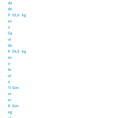
da
de
P
55,0 kg
es
o
líq
ui
do
P
59,0 kg
es
o
br
ut
o
Ti
Sim
m
er
R
Sim
eg
ul