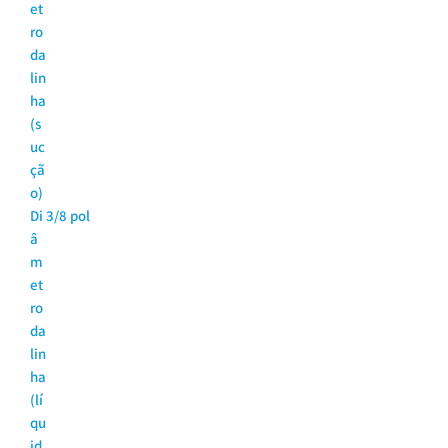
et
ro
da
lin
ha
(s
uc
çã
o)
Di
3/8 pol
â
m
et
ro
da
lin
ha
(lí
qu
id