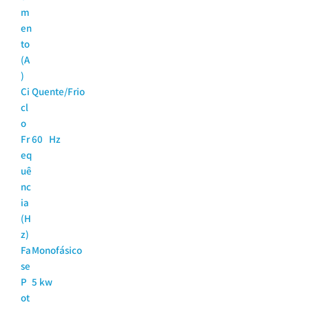
m
en
to
(A
)
Ci
Quente/Frio
cl
o
Fr
60 Hz
eq
uê
nc
ia
(H
z)
Fa
Monofásico
se
P
5 kw
ot