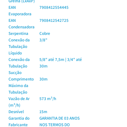
Grelha (LxAxP)
EAN
7908412554445
Evaporadora
EAN
7908412542725
Condensadora
Serpentina
Cobre
Conexão da
3/8"
Tubulação
Líquido
Conexão da
5/8" até 7,5m | 3/4" até
Tubulação
30m
Sucção
Comprimento
30m
Máximo da
Tubulação
Vazão de Ar
573 m³/h
(m³/h)
Desnível
15m
Garantia do
GARANTIA DE 03 ANOS
Fabricante
NOS TERMOS DO