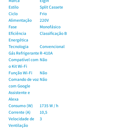
Marca
Elgin
Estilo
Split Cassete
Ciclo
Frio
Alimentação
220V
Fase
Monofásico
Eficiência
Classificação B
Energética
Tecnologia
Convencional
Gás Refrigerante
R-410A
Compatível com
Não
o Kit Wi-Fi
Função Wi-Fi
Não
Comando de voz
Não
com Google
Assistente e
Alexa
Consumo (W)
1735 W / h
Corrente (A)
10,5
Velocidade de
3
Ventilação