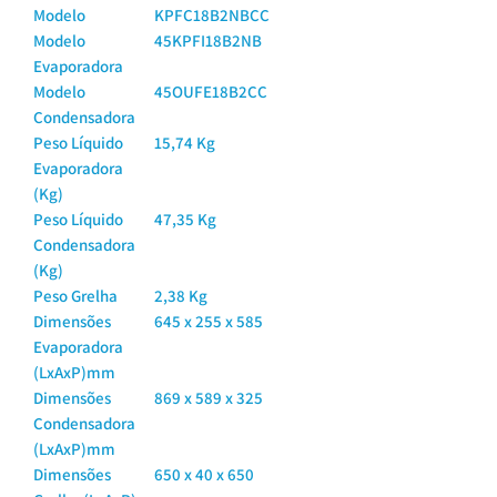
Modelo
KPFC18B2NBCC
Modelo
45KPFI18B2NB
Evaporadora
Modelo
45OUFE18B2CC
Condensadora
Peso Líquido
15,74 Kg
Evaporadora
(Kg)
Peso Líquido
47,35 Kg
Condensadora
(Kg)
Peso Grelha
2,38 Kg
Dimensões
645 x 255 x 585
Evaporadora
(LxAxP)mm
Dimensões
869 x 589 x 325
Condensadora
(LxAxP)mm
Dimensões
650 x 40 x 650