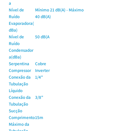
a
Nível de
Mínimo 21 dB(A) - Máximo
Ruído
40 dB(A)
Evaporadora(
dBa)
Nível de
50 dB(A
Ruído
Condensador
a(dBa)
Serpentina
Cobre
Compressor
Inverter
Conexão da
1/4"
Tubulação
Líquido
Conexão da
3/8"
Tubulação
Sucção
Comprimento
15m
Máximo da
Tubulação