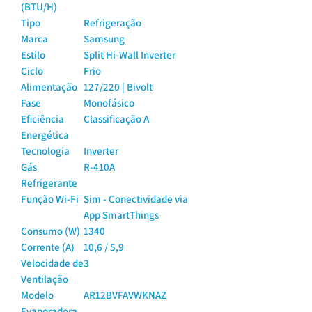
(BTU/H)
Tipo
Refrigeração
Marca
Samsung
Estilo
Split Hi-Wall Inverter
Ciclo
Frio
Alimentação
127/220 | Bivolt
Fase
Monofásico
Eficiência
Classificação A
Energética
Tecnologia
Inverter
Gás
R-410A
Refrigerante
Função Wi-Fi
Sim - Conectividade via
App SmartThings
Consumo (W)
1340
Corrente (A)
10,6 / 5,9
Velocidade de
3
Ventilação
Modelo
AR12BVFAVWKNAZ
Evaporadora