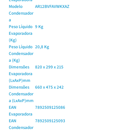
Modelo
AR12BVFAVWKXAZ
Condensador
a
Peso Líquido
9 Kg
Evaporadora
(Kg)
Peso Líquido
20,8 Kg
Condensador
a (Kg)
Dimensões
820 x 299 x 215
Evaporadora
(LxAxP)mm
Dimensões
660 x 475 x 242
Condensador
a (LxAxP)mm
EAN
7892509125086
Evaporadora
EAN
7892509125093
Condensador